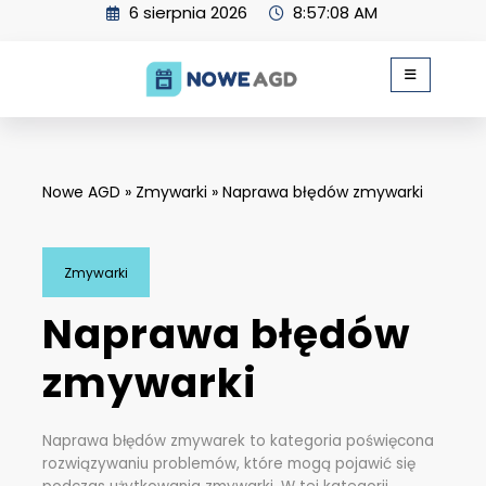
Skip
6 sierpnia 2026
8:57:09 AM
to
content
Nowe AGD
»
Zmywarki
»
Naprawa błędów zmywarki
Zmywarki
Naprawa błędów
zmywarki
Naprawa błędów zmywarek to kategoria poświęcona
rozwiązywaniu problemów, które mogą pojawić się