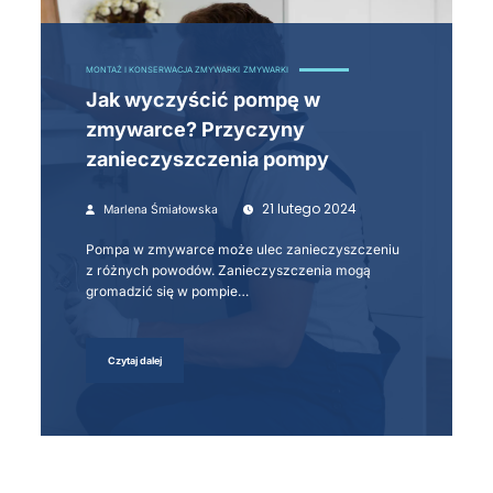
MONTAŻ I KONSERWACJA ZMYWARKI
ZMYWARKI
Jak wyczyścić pompę w
zmywarce? Przyczyny
zanieczyszczenia pompy
21 lutego 2024
Marlena Śmiałowska
Pompa w zmywarce może ulec zanieczyszczeniu
z różnych powodów. Zanieczyszczenia mogą
gromadzić się w pompie…
Czytaj dalej